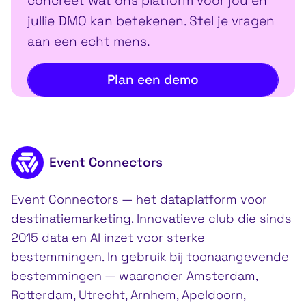
concreet wat ons platform voor jou en
jullie DMO kan betekenen. Stel je vragen
aan een echt mens.
Plan een demo
Footer inhoud
Event Connectors
Event Connectors — het dataplatform voor
destinatiemarketing. Innovatieve club die sinds
2015 data en AI inzet voor sterke
bestemmingen. In gebruik bij toonaangevende
bestemmingen — waaronder Amsterdam,
Rotterdam, Utrecht, Arnhem, Apeldoorn,