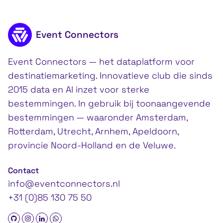
Footer inhoud
Event Connectors
Event Connectors — het dataplatform voor
destinatiemarketing. Innovatieve club die sinds
2015 data en AI inzet voor sterke
bestemmingen. In gebruik bij toonaangevende
bestemmingen — waaronder Amsterdam,
Rotterdam, Utrecht, Arnhem, Apeldoorn,
provincie Noord-Holland en de Veluwe.
Contact
info@eventconnectors.nl
+31 (0)85 130 75 50