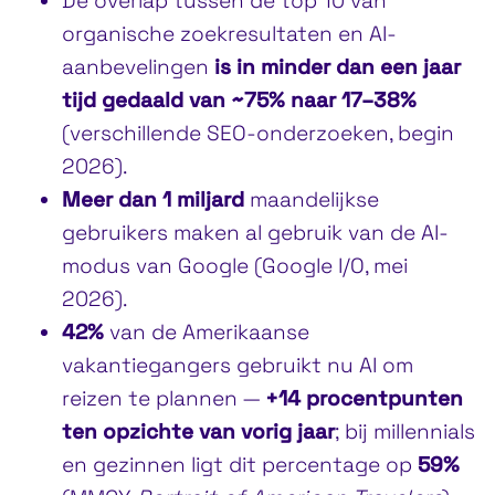
De overlap tussen de top 10 van
organische zoekresultaten en AI-
aanbevelingen
is in minder dan een jaar
tijd gedaald van ~75% naar 17–38%
(verschillende SEO-onderzoeken, begin
2026).
Meer dan 1 miljard
maandelijkse
gebruikers maken al gebruik van de AI-
modus van Google (Google I/O, mei
2026).
42%
van de Amerikaanse
vakantiegangers gebruikt nu AI om
reizen te plannen —
+14 procentpunten
ten opzichte van vorig jaar
; bij millennials
en gezinnen ligt dit percentage op
59%