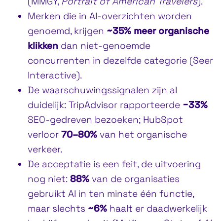
(MMGY,
Portrait of American Travelers
).
Merken die in AI-overzichten worden
genoemd, krijgen
~35% meer organische
klikken
dan niet-genoemde
concurrenten in dezelfde categorie (Seer
Interactive).
De waarschuwingssignalen zijn al
duidelijk: TripAdvisor rapporteerde
−33%
SEO-gedreven bezoeken; HubSpot
verloor
70–80%
van het organische
verkeer.
De acceptatie is een feit, de uitvoering
nog niet:
88%
van de organisaties
gebruikt AI in ten minste één functie,
maar slechts
~6%
haalt er daadwerkelijk