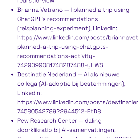
realistic-view
Brianna Vetrano — I planned a trip using
ChatGPT’s recommendations
(reisplanning-experiment), LinkedIn:
https://www.linkedin.com/posts/briannave
planned-a-trip-using-chatgpts-
recommendations-activity-
7429099081748287488-yHWS
Destinatie Nederland — AI als nieuwe
collega (AI-adoptie bij bestemmingen),
LinkedIn:
https://www.linkedin.com/posts/destinatie
7458054278922944512-EtD8
Pew Research Center — daling
doorklikratio bij AI-samenvattingen;