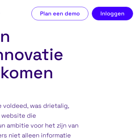
ECTEER TAAL
Plan een demo
Inloggen
nieuwde website 
en
nnovatie
enkomen
voldeed, was drietalig,
 website die
n ambitie voor het zijn van
s niet alleen informatie