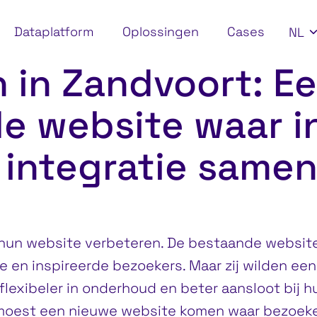
SEL
Dataplatform
Oplossingen
Cases
NL
ndvoort: Een ver
 in Zandvoort: E
e website waar i
 integratie sam
hun website verbeteren. De bestaande website 
 en inspireerde bezoekers. Maar zij wilden een
exibeler in onderhoud en beter aansloot bij hu
r moest een nieuwe website komen waar bezoeker