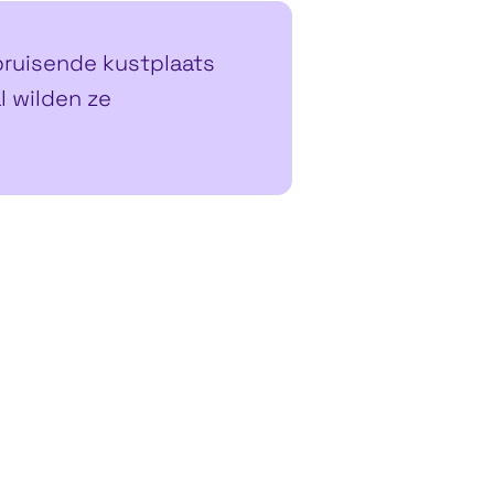
 bruisende kustplaats
l wilden ze