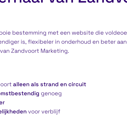
oie bestemming met een website die voldeoet,
iger is, flexibeler in onderhoud en beter aanslu
 van
Zandvoort Marketing
.
oort
alleen als
strand en circuit
omstbestendig
genoeg
er
lijkheden
voor verblijf