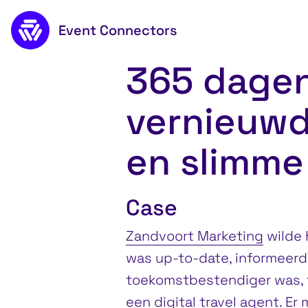
Naar de inhoud
Event Connectors
365 dagen in Za
365 dagen
vernieuwd
en slimme
Case
Zandvoort Marketing
wilde 
was up-to-date, informeerde
toekomstbestendiger was, fl
een digital travel agent. E