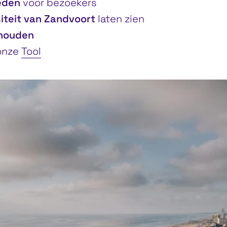
eden
voor bezoekers
siteit van Zandvoort
laten zien
houden
onze
Tool