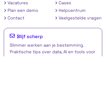
Vacatures
Cases
Plan een demo
Helpcentrum
Contact
Veelgestelde vragen
Blijf scherp
Slimmer werken aan je bestemming.
Praktische tips over data, AI en tools voor
citymarketing en destinatiemarketing.
Schrijf je in voor onze nieuwsbrief.
Schrijf je in
© 2026 Event Connectors. All rights reserved.